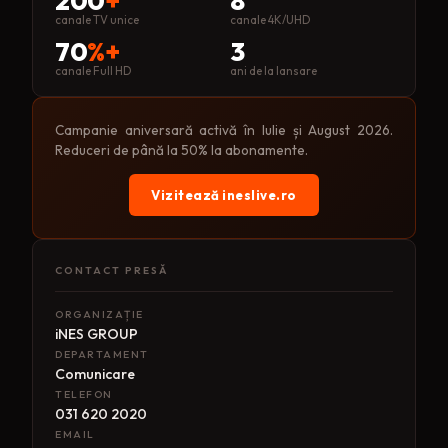
200
+
8
canale TV unice
canale 4K/UHD
70
%+
3
canale Full HD
ani de la lansare
Campanie aniversară activă în Iulie și August 2026.
Reduceri de până la 50% la abonamente.
Vizitează ineslive.ro
CONTACT PRESĂ
ORGANIZAȚIE
iNES GROUP
DEPARTAMENT
Comunicare
TELEFON
031 620 2020
EMAIL