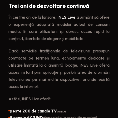
Trei ani de dezvoltare continuă
În cei trei ani de la lansare,
iNES Live
a urmărit să ofere
o experiență adaptată modului actual de consum
media, în care utilizatorii își doresc acces rapid la
conținut, libertate de alegere și mobilitate.
Dacă serviciile tradiționale de televiziune presupun
contracte pe termen lung, echipamente dedicate și
utilizare limitată la o anumită locație, iNES Live oferă
acces instant prin aplicație și posibilitatea de a urmări
televiziunea pe mai multe dispozitive, oriunde există
acces la internet.
Astăzi, iNES Live oferă:
peste 200 de canale TV
unice
8 canale 4K/UHD
disponibile la rezoluție maximă