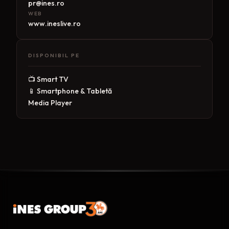
pr@ines.ro
WEB
www.ineslive.ro
DISPONIBIL PE
📺 Smart TV
📱 Smartphone & Tabletă
Media Player